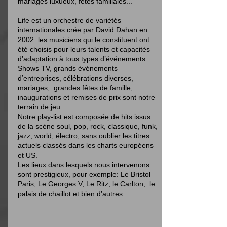
mariages luxueux, fêtes familiales...
Life est un orchestre de variétés
internationales crée par David Dahan en
2002. les musiciens qui le constituent ont
été choisis pour leurs talents et capacités
d’adaptation à tous types d’événements.
Shows TV, grands événements
d’entreprises, célébrations diverses,
mariages, grandes fêtes de famille,
inaugurations et remises de prix sont notre
terrain de jeu.
Notre play-list est composée de hits issus
de la scène soul, pop, rock, classique, funk,
jazz, world, électro, sans oublier les titres
actuels classés dans les charts européens
et US.
Les lieux dans lesquels nous intervenons
sont prestigieux, pour exemple: Le Bristol
Paris, Le Georges V, Le Ritz, le Carlton, le
palais de chaillot et bien d’autres.