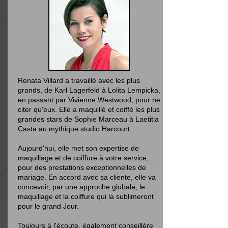
Renata Villard a travaillé avec les plus
grands, de Karl Lagerfeld à Lolita Lempicka,
en passant par Vivienne Westwood, pour ne
citer qu'eux. Elle a maquillé et coiffé les plus
grandes stars de Sophie Marceau à Laetitia
Casta au mythique studio Harcourt.
Aujourd'hui, elle met son expertise de
maquillage et de coiffure à votre service,
pour des prestations exceptionnelles de
mariage. En accord avec sa cliente, elle va
concevoir, par une approche globale, le
maquillage et la coiffure qui la sublimeront
pour le grand Jour.
Toujours à l'écoute, également conseillère