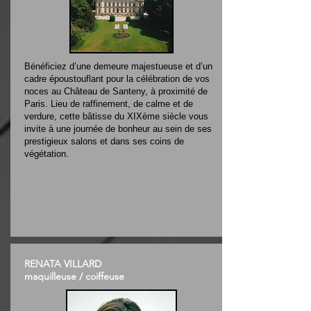
Bénéficiez d’une demeure majestueuse et d’un
cadre époustouflant pour la célébration de vos
noces au Château de Santeny, à proximité de
Paris. Lieu de raffinement, de calme et de
verdure, cette bâtisse du XIXème siècle vous
invite à une journée de bonheur au sein de ses
prestigieux salons et dans ses coins de
végétation.
RENATA VILLARD
maquilleuse / coiffeuse