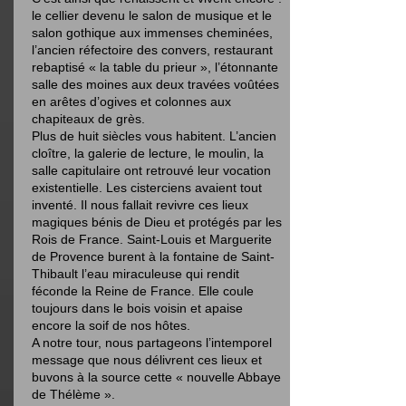
le cellier devenu le salon de musique et le
salon gothique aux immenses cheminées,
l’ancien réfectoire des convers, restaurant
rebaptisé « la table du prieur », l’étonnante
salle des moines aux deux travées voûtées
en arêtes d’ogives et colonnes aux
chapiteaux de grès.
Plus de huit siècles vous habitent. L’ancien
cloître, la galerie de lecture, le moulin, la
salle capitulaire ont retrouvé leur vocation
existentielle. Les cisterciens avaient tout
inventé. Il nous fallait revivre ces lieux
magiques bénis de Dieu et protégés par les
Rois de France. Saint-Louis et Marguerite
de Provence burent à la fontaine de Saint-
Thibault l’eau miraculeuse qui rendit
féconde la Reine de France. Elle coule
toujours dans le bois voisin et apaise
encore la soif de nos hôtes.
A notre tour, nous partageons l’intemporel
message que nous délivrent ces lieux et
buvons à la source cette « nouvelle Abbaye
de Thélème ».