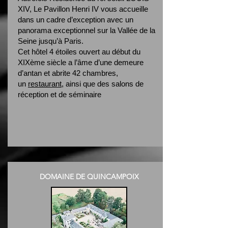
XIV, Le Pavillon Henri IV vous accueille
dans un cadre d’exception avec un
panorama exceptionnel sur la Vallée de la
Seine jusqu’à Paris.
Cet hôtel 4 étoiles ouvert au début du
XIXème siècle a l’âme d’une demeure
d’antan et abrite 42 chambres,
un
restaurant
, ainsi que des salons de
réception et de séminaire
DOMAINE DE QUINCAMPOIX